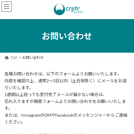
コ
ナ
ン
ビ
テ
ゲ
ン
ー
ツ
シ
へ
ョ
お問い合わせ
ス
ン
キ
に
ッ
移
プ
動
TOP
お問い合わせ
各種お問い合わせは、以下のフォームよりお願いいたします。
内容を確認の上、通常2～3日以内（土日祝除く）にメールをお送
りいたします。
1週間以上経っても受付完了メールが届かない場合は、
恐れ入りますが再度フォームよりお問い合わせをお願いいたしま
す。
または、InstagramのDMやFacebookのメッセンジャーからご連絡
ください。